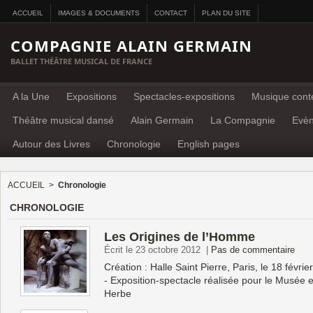
ACCUEIL
IMAGES & DOCUMENTS
CONTACT
PLAN DU SITE
COMPAGNIE ALAIN GERMAIN
BALLET THÉÂTRE MUSICAL DE FRANCE
A la Une
Expositions
Spectacles-expositions
Musique cont
Théâtre musical dansé
Alain Germain
La Compagnie
Evè
Autour des Livres
Chronologie
English pages
ACCUEIL
>
Chronologie
CHRONOLOGIE
Les Origines de l’Homme
Écrit le 23 octobre 2012
|
Pas de commentaire
Création : Halle Saint Pierre, Paris, le 18 févri
- Exposition-spectacle réalisée pour le Musée 
Herbe