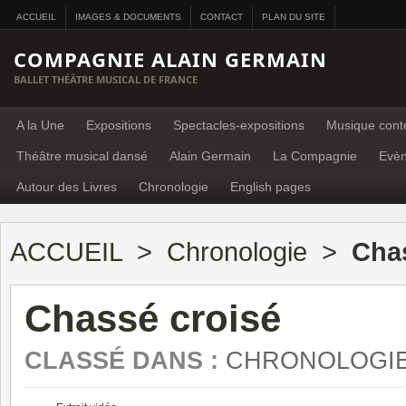
ACCUEIL
IMAGES & DOCUMENTS
CONTACT
PLAN DU SITE
COMPAGNIE ALAIN GERMAIN
BALLET THÉÂTRE MUSICAL DE FRANCE
A la Une
Expositions
Spectacles-expositions
Musique cont
Théâtre musical dansé
Alain Germain
La Compagnie
Evè
Autour des Livres
Chronologie
English pages
ACCUEIL
>
Chronologie
>
Cha
Chassé croisé
CLASSÉ DANS :
CHRONOLOGI