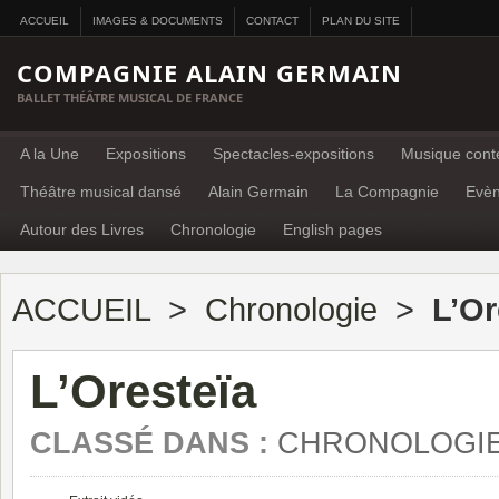
ACCUEIL
IMAGES & DOCUMENTS
CONTACT
PLAN DU SITE
COMPAGNIE ALAIN GERMAIN
BALLET THÉÂTRE MUSICAL DE FRANCE
A la Une
Expositions
Spectacles-expositions
Musique cont
Théâtre musical dansé
Alain Germain
La Compagnie
Evè
Autour des Livres
Chronologie
English pages
ACCUEIL
>
Chronologie
>
L’Or
L’Oresteïa
CLASSÉ DANS :
CHRONOLOGI