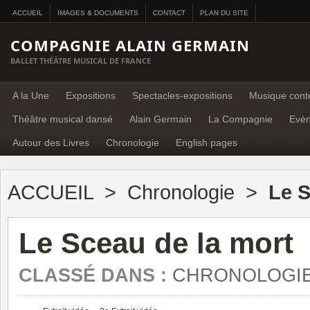
ACCUEIL
IMAGES & DOCUMENTS
CONTACT
PLAN DU SITE
COMPAGNIE ALAIN GERMAIN
BALLET THÉÂTRE MUSICAL DE FRANCE
A la Une
Expositions
Spectacles-expositions
Musique cont
Théâtre musical dansé
Alain Germain
La Compagnie
Evè
Autour des Livres
Chronologie
English pages
ACCUEIL
>
Chronologie
>
Le S
Le Sceau de la mort
CLASSÉ DANS :
CHRONOLOGI