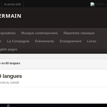
PLAN DU SITE
ERMAIN
xpositions
Musique contemporaine
Répertoire classique
n
La Compagnie
Evènements
Enseignement
Livres
glish pages
e en 80 langues
0 langues
USICAL DANSÉ