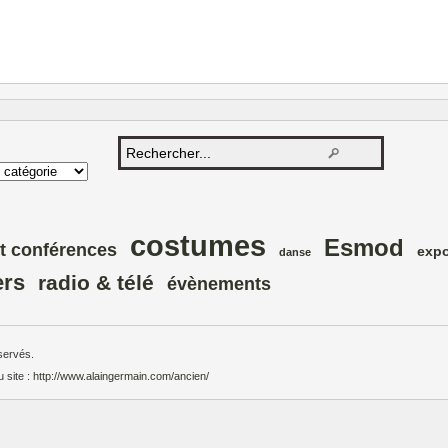
costumes
Esmod
t conférences
expo
danse
ers
radio & télé
évènements
servés.
u site :
http://www.alaingermain.com/ancien/