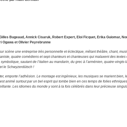
, Gilles Bugeaud, Annick Cisaruk, Robert Expert, Eloi Ficquet, Erika Guiomar, No
ri Ogawa et Olivier Peyrebrunne
 scène une entreprise très personnelle et éclectique, mêlant théâtre, chant, mus
niste, quatre comédiens et sept chanteurs et chanteuses qui malaxent des textes 
symbolique, sautant de l’italien au mandarin, du grec à l’arménien, quatre-vingts-
et le Schwyzerdütsch !
ter, emporte l’adhésion. Le montage est ingénieux, les musiques se marient bien, le
 est animé surtout par un bel esprit qui tombe bien en ces temps de folies ethniques
llante. Les idiomes du monde y sont à la fois célébrés dans leur précieuse singula