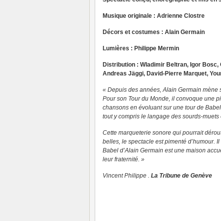
Musique originale : Adrienne Clostre
Décors et costumes : Alain Germain
Lumières : Philippe Mermin
Distribution : Wladimir Beltran, Igor Bosc
Andreas Jäggi, David-Pierre Marquet, You
« Depuis des années, Alain Germain mène sur
Pour son Tour du Monde, il convoque une pia
chansons en évoluant sur une tour de Babel 
tout y compris le langage des sourds-muets 
Cette marqueterie sonore qui pourrait dérou
belles, le spectacle est pimenté d’humour. Il
Babel d’Alain Germain est une maison accuei
leur fraternité. »
Vincent Philippe .
La Tribune de Genève