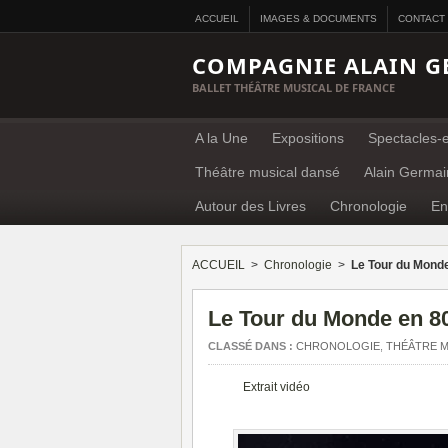
ACCUEIL
IMAGES & DOCUMENTS
CONTACT
COMPAGNIE ALAIN G
BALLET THÉÂTRE MUSICAL DE FRANCE
A la Une
Expositions
Spectacles-e
Théâtre musical dansé
Alain Germai
Autour des Livres
Chronologie
En
ACCUEIL
>
Chronologie
>
Le Tour du Mond
Le Tour du Monde en 8
CLASSÉ DANS :
CHRONOLOGIE
,
THÉÂTRE M
Extrait vidéo