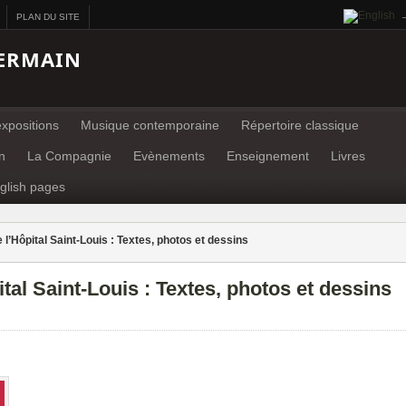
PLAN DU SITE
ERMAIN
xpositions
Musique contemporaine
Répertoire classique
n
La Compagnie
Evènements
Enseignement
Livres
glish pages
l’Hôpital Saint-Louis : Textes, photos et dessins
tal Saint-Louis : Textes, photos et dessins