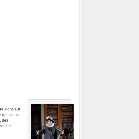
ntre Monsieur
e questions
, des
cherche