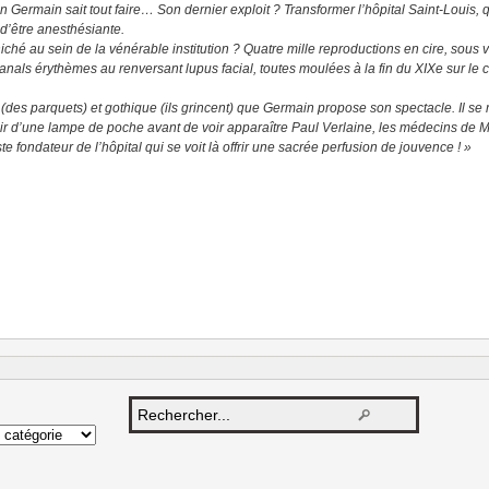
in Germain sait tout faire… Son dernier exploit ? Transformer l’hôpital Saint-Louis, q
d’être anesthésiante.
 au sein de la vénérable institution ? Quatre mille reproductions en cire, sous vi
banals érythèmes au renversant lupus facial, toutes moulées à la fin du XIXe sur l
 (des parquets) et gothique (ils grincent) que Germain propose son spectacle. Il s
unir d’une lampe de poche avant de voir apparaître Paul Verlaine, les médecins de M
ste fondateur de l’hôpital qui se voit là offrir une sacrée perfusion de jouvence ! »