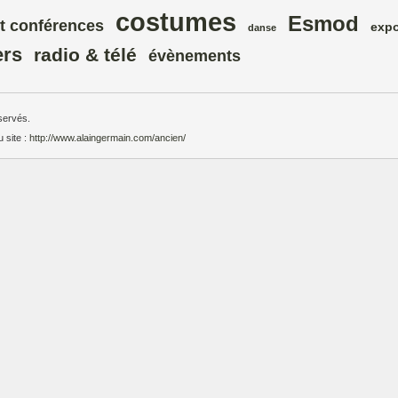
costumes
Esmod
t conférences
expo
danse
ers
radio & télé
évènements
servés.
u site :
http://www.alaingermain.com/ancien/