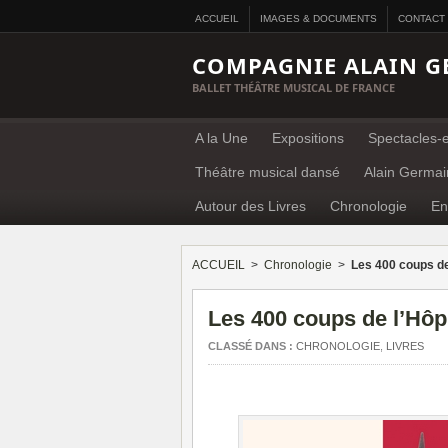
ACCUEIL
IMAGES & DOCUMENTS
CONTACT
COMPAGNIE ALAIN G
BALLET THÉÂTRE MUSICAL DE FRANCE
A la Une
Expositions
Spectacles-e
Théâtre musical dansé
Alain Germai
Autour des Livres
Chronologie
En
ACCUEIL
>
Chronologie
>
Les 400 coups de 
Les 400 coups de l’Hôpi
CLASSÉ DANS :
CHRONOLOGIE
,
LIVRES