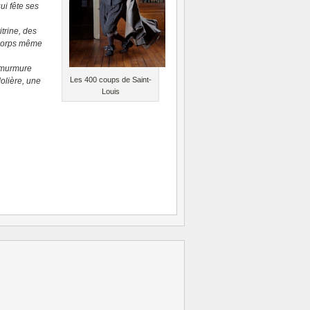
ui fête ses
trine, des
e corps même
e murmure
Les 400 coups de Saint-
olière, une
Louis