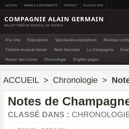
ACCUEIL
IMAGES & DOCUMENTS
CONTACT
PLAN DU SITE
COMPAGNIE ALAIN GERMAIN
BALLET THÉÂTRE MUSICAL DE FRANCE
A la Une
Expositions
Spectacles-expositions
Musique cont
Théâtre musical dansé
Alain Germain
La Compagnie
Evè
Autour des Livres
Chronologie
English pages
ACCUEIL
>
Chronologie
>
Not
Notes de Champagn
CLASSÉ DANS :
CHRONOLOGI