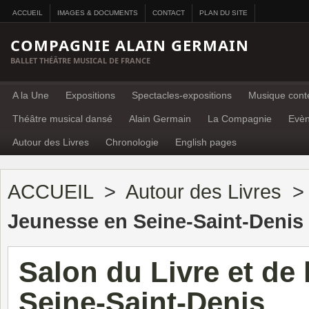
ACCUEIL
IMAGES & DOCUMENTS
CONTACT
PLAN DU SITE
COMPAGNIE ALAIN GERMAIN
BALLET THÉÂTRE MUSICAL DE FRANCE
A la Une
Expositions
Spectacles-expositions
Musique cont
Théâtre musical dansé
Alain Germain
La Compagnie
Evè
Autour des Livres
Chronologie
English pages
ACCUEIL
>
Autour des Livres
Jeunesse en Seine-Saint-Denis
Salon du Livre et de
Seine-Saint-Denis