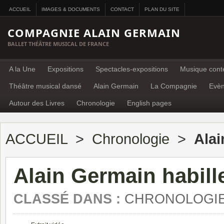
ACCUEIL
IMAGES & DOCUMENTS
CONTACT
PLAN DU SITE
COMPAGNIE ALAIN GERMAIN
BALLET THÉÂTRE MUSICAL DE FRANCE
A la Une
Expositions
Spectacles-expositions
Musique cont
Théâtre musical dansé
Alain Germain
La Compagnie
Evè
Autour des Livres
Chronologie
English pages
ACCUEIL
>
Chronologie
>
Alai
Alain Germain habil
CLASSÉ DANS :
CHRONOLOGI