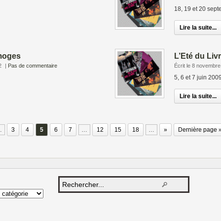
18, 19 et 20 sep
Lire la suite...
imoges
L’Eté du Livr
2
|
Pas de commentaire
Écrit le 8 novembr
5, 6 et 7 juin 200
Lire la suite...
…
3
4
5
6
7
…
12
15
18
…
»
Dernière page 