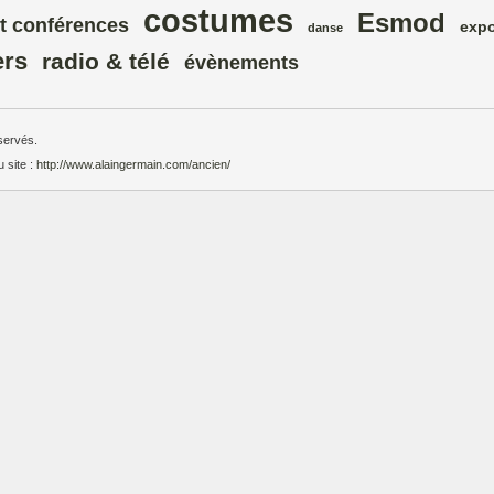
costumes
Esmod
t conférences
expo
danse
ers
radio & télé
évènements
servés.
u site :
http://www.alaingermain.com/ancien/