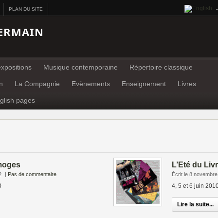
PLAN DU SITE
ERMAIN
xpositions
Musique contemporaine
Répertoire classique
n
La Compagnie
Evènements
Enseignement
Livres
glish pages
imoges
L’Eté du Livr
2
|
Pas de commentaire
Écrit le 8 novembr
0
4, 5 et 6 juin 201
Lire la suite...