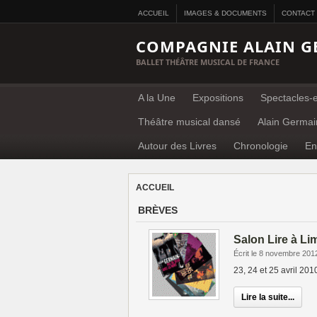
ACCUEIL
IMAGES & DOCUMENTS
CONTACT
COMPAGNIE ALAIN G
BALLET THÉÂTRE MUSICAL DE FRANCE
A la Une
Expositions
Spectacles-e
Théâtre musical dansé
Alain Germai
Autour des Livres
Chronologie
En
ACCUEIL
BRÈVES
Salon Lire à L
Écrit le 8 novembre 201
23, 24 et 25 avril 201
Lire la suite...