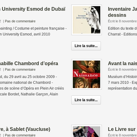
 University Esmod de Dubaï
Inventaire J
dessins
2
|
Pas de commentaire
Écrit le 8 novembr
inting / Costume et peinture française -
Edition du texte 
n University Esmod, avril 2010
Charrat - Edition
Lire la suite...
habille Chambord d’opéra
Avant la nai
2
|
Pas de commentaire
Écrit le 8 novembr
 du 29 avril au 25 octobre 2009 -
Muséum d’Histoir
 Domaine national de Chambord -
7 mars 2010 - Exp
es de scène d’Opéra en Plein Air créés
représentation du 
scale Bordet, Nathalie Garçon, Alain
Lire la suite...
e, à Sablet (Vaucluse)
Le Livre sur
2
|
Pas de commentaire
Écrit le 8 novembr