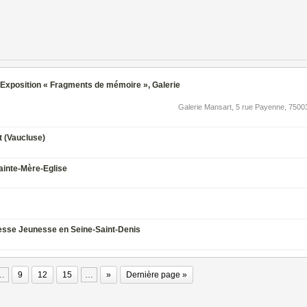
 : Exposition « Fragments de mémoire », Galerie
Galerie Mansart, 5 rue Payenne, 75003
t (Vaucluse)
ainte-Mère-Eglise
Presse Jeunesse en Seine-Saint-Denis
…
9
12
15
…
»
Dernière page »