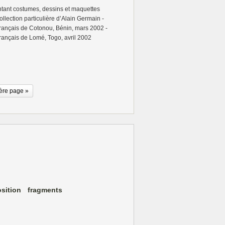
ntant costumes, dessins et maquettes
ollection particulière d’Alain Germain -
Français de Cotonou, Bénin, mars 2002 -
rançais de Lomé, Togo, avril 2002
ère page »
sition
fragments