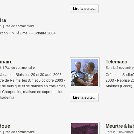
Lire la suite...
éra
2
|
Pas de commentaire
ection « MilléZime » - Octobre 2004
inaire
Telemaco
2
|
Pas de commentaire
Écrit le 2 novembr
âteau de Blois, les 29 et 30 août 2003 -
Création : Sadler’
re de Reims, les 3, 4 et 5 octobre 2003 -
2003 - Reprise 2
 de musique et de danses en trois actes,
Athènes (Grèce)
t Charpentier, réalisée en coproduction
 Akadêmia
Lire la suite...
adoue
Meurtre à la
2
|
Pas de commentaire
Écrit le 2 novembr