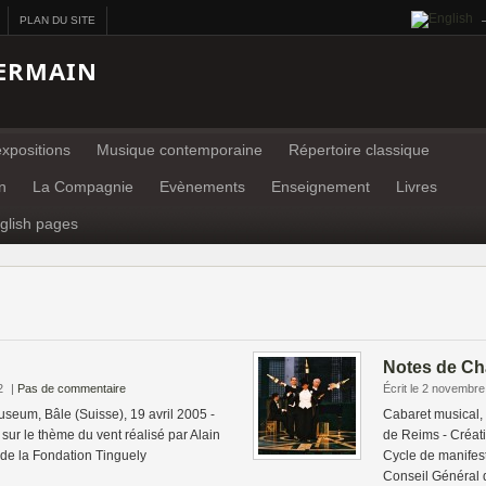
PLAN DU SITE
ERMAIN
xpositions
Musique contemporaine
Répertoire classique
n
La Compagnie
Evènements
Enseignement
Livres
glish pages
Notes de C
2
|
Pas de commentaire
Écrit le 2 novembr
useum, Bâle (Suisse), 19 avril 2005 -
Cabaret musical,
ur le thème du vent réalisé par Alain
de Reims - Créati
n de la Fondation Tinguely
Cycle de manifest
Conseil Général 