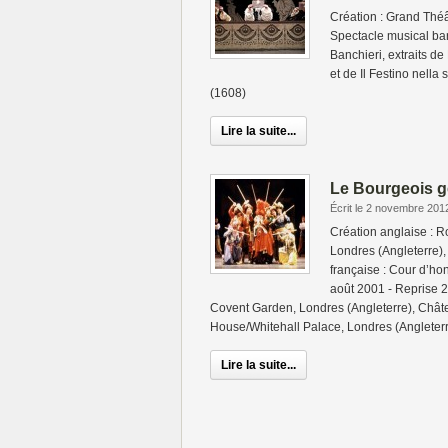
Création : Grand Théâ
Spectacle musical ba
Banchieri, extraits d
et de Il Festino nella
(1608)
Lire la suite...
Le Bourgeois 
Écrit le 2 novembre 201
Création anglaise : 
Londres (Angleterre)
française : Cour d’h
août 2001 - Reprise 
Covent Garden, Londres (Angleterre), Chât
House/Whitehall Palace, Londres (Angleter
Lire la suite...