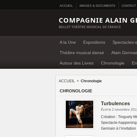
ACCUEIL
IMAGES & DOCUMENTS
CONTACT
COMPAGNIE ALAIN G
BALLET THÉÂTRE MUSICAL DE FRANCE
A la Une
Expositions
Spectacles-e
Théâtre musical dansé
Alain Germai
Autour des Livres
Chronologie
En
ACCUEIL
>
Chronologie
CHRONOLOGIE
Turbulences
Écrit le 2 novembre 201
Création : Tinguely M
Spectacle-happening s
Germain à l’invitatio