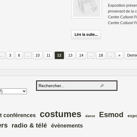
Exposition prése
provenant de la c
Centre Culturel 
Centre Culturel F
Lire la suite...
…
3
6
…
10
11
12
13
14
…
18
…
»
Derni
costumes
Esmod
t conférences
expo
danse
ers
radio & télé
évènements