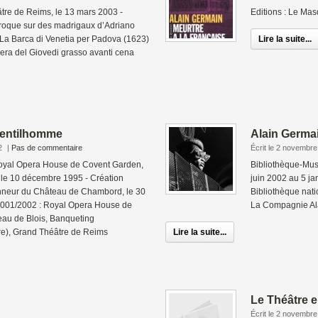
tre de Reims, le 13 mars 2003 -
Editions : Le Mas
roque sur des madrigaux d’Adriano
e La Barca di Venetia per Padova (1623)
Lire la suite...
 sera del Giovedi grasso avanti cena
gentilhomme
Alain Germa
2
|
Pas de commentaire
Écrit le 2 novembr
Royal Opera House de Covent Garden,
Bibliothèque-Mus
, le 10 décembre 1995 - Création
juin 2002 au 5 ja
onneur du Château de Chambord, le 30
Bibliothèque nati
2001/2002 : Royal Opera House de
La Compagnie Al
eau de Blois, Banqueting
re), Grand Théâtre de Reims
Lire la suite...
Le Théâtre 
Écrit le 2 novembr